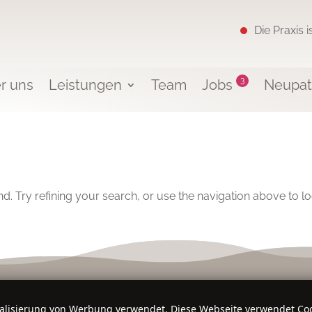
Die Praxis 
3
r uns
Leistungen
Team
Jobs
Neupat
. Try refining your search, or use the navigation above to l
nalisierung von Werbung verwendet. Diese Webseite verwendet Coo