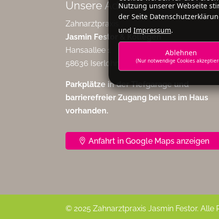
Unsere Adresse
Nutzung unserer Webseite sti
der Seite Datenschutzerklärun
Zahnarztpraxis
und
Impressum
.
Jasmin Festor & Kollegen
Hansaallee 1
Ablehnen
(Nur notwendige Cookies akzeptier
58636 Iserlohn
Parkplätze in der Tiefgarage und
barrierefreier Zugang bei uns im Haus
vorhanden.
Anfahrt in Google Maps anzeigen
© 2025 Zahnarztpraxis Jasmin Festor. Alle