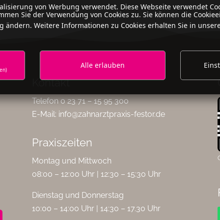
nalisierung von Werbung verwendet. Diese Webseite verwendet Coo
mmen Sie der Verwendung von Cookies zu. Sie können die Cookieei
g ändern. Weitere Informationen zu Cookies erhalten Sie in unser
Alle erlauben
Eins
en)
Kontakt
Telefon 0 23 71 – 15 95 300
E-Mail:
info@zahnarztpraxis-festor.de
Praxiszeiten
Montag und Mittwoch
08:00 – 12:00 Uhr | 12:30 – 15:30 Uhr
Dienstag und Donnerstag
10:00 – 14:00 Uhr | 14:30 – 17.30 Uhr