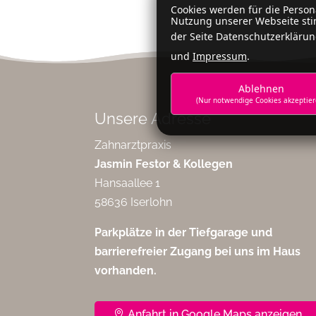
Cookies werden für die Perso
Nutzung unserer Webseite sti
der Seite Datenschutzerklärun
und
Impressum
.
Ablehnen
(Nur notwendige Cookies akzeptier
Unsere Adresse
Zahnarztpraxis
Jasmin Festor & Kollegen
Hansaallee 1
58636 Iserlohn
Parkplätze in der Tiefgarage und
barrierefreier Zugang bei uns im Haus
vorhanden.
Anfahrt in Google Maps anzeigen