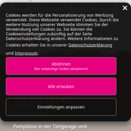
ablöst. Ich hab nicht viel zu sagen und deshalb
halte ich einfach mal die Fresse. So bin ich
Cookies werden für die Personalisierung von Werbung
verwendet. Diese Webseite verwendet Cookies. Durch die
nunmal erzogen worden. Das macht...
weitere Nutzung unserer Webseite stimmen Sie der
Verwendung von Cookies zu. Sie können die
Cookieeinstellungen zukünftig auf der Seite
Datenschutzerklärung ändern. Weitere Informationen zu
« Older Entries
Cookies erhalten Sie in unserer
Datenschutzerklärung
und
Impressum
.
Ablehnen
(Nur notwendige Cookies akzeptieren)
Unsere Adresse
Alle erlauben
Zahnarztpraxis
Jasmin Festor & Kollegen
Hansaallee 1
Einstellungen anpassen
58636 Iserlohn
Parkplätze in der Tiefgarage und