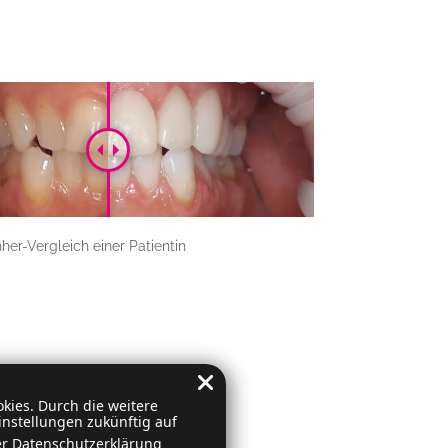
her-Vergleich einer Patientin
kies. Durch die weitere
nstellungen zukünftig auf
er
Datenschutzerklärung