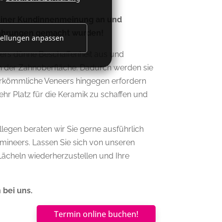
 einer Kundinnenmeinung an und
rfahrungen gemacht wurden!
tellungen anpassen
ders dünne Beschaffenheit aus und
en der Zahnoberfläche. Dadurch werden sie
erkömmliche Veneers hingegen erfordern
hr Platz für die Keramik zu schaffen und
llegen beraten wir Sie gerne ausführlich
mineers. Lassen Sie sich von unseren
Lächeln wiederherzustellen und Ihre
 bei uns.
Termin online buchen!