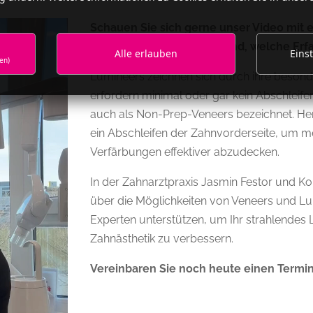
Schauen Sie sich gerne unser Video mit
erfahren Sie aus erster Hand, welche E
Alle erlauben
Eins
en)
Lumineers zeichnen sich durch ihre beson
erfordern minimal oder gar kein Abschleif
auch als Non-Prep-Veneers bezeichnet. H
ein Abschleifen der Zahnvorderseite, um me
Verfärbungen effektiver abzudecken.
In der Zahnarztpraxis Jasmin Festor und Ko
über die Möglichkeiten von Veneers und Lu
Experten unterstützen, um Ihr strahlendes 
Zahnästhetik zu verbessern.
Vereinbaren Sie noch heute einen Termin