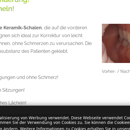
heln!
e Keramik-Schalen
, die auf die vorderen
nen sich ideal zur Korrektur von leicht
ähnen, ohne Schmerzen zu verursachen. Die
substanz des Patienten geklebt.
Vorher- / Nach
ragungen und ohne Schmerz!
n Sitzungen!
ches Lächeln!
 ein strahlendes Lächeln über Jahre!
nalisierung von Werbung verwendet. Diese Webseite verwendet Coo
mmen Sie der Verwendung von Cookies zu. Sie können die Cookieei
g ändern. Weitere Informationen zu Cookies erhalten Sie in unser