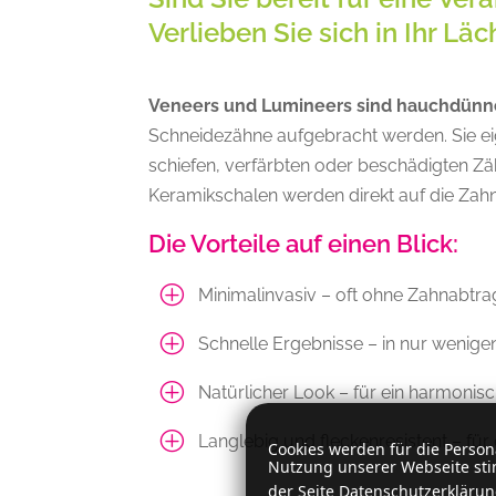
Verlieben Sie sich in Ihr Läc
Veneers und Lumineers sind hauchdünn
Schneidezähne aufgebracht werden. Sie eig
schiefen, verfärbten oder beschädigten Z
Keramikschalen werden direkt auf die Zahn
Die Vorteile auf einen Blick:
P
Minimalinvasiv – oft ohne Zahnabt
P
Schnelle Ergebnisse – in nur wenige
P
Natürlicher Look – für ein harmonis
P
Langlebig und fleckenresistent – für
Cookies werden für die Perso
Nutzung unserer Webseite sti
der Seite Datenschutzerklärun