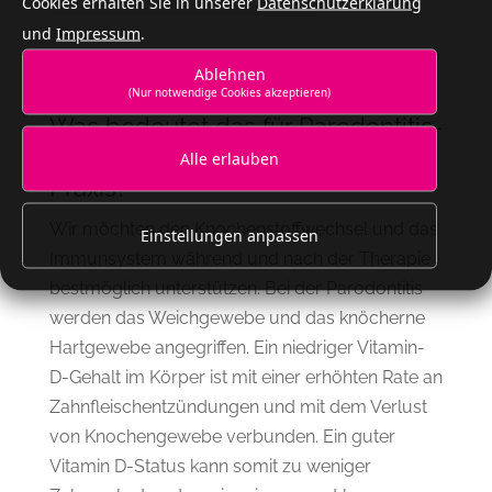
Cookies erhalten Sie in unserer
Datenschutzerklärung
und
Impressum
.
Ablehnen
(Nur notwendige Cookies akzeptieren)
Was bedeutet das für Parodontitis-
und Implantatpatienten in unserer
Alle erlauben
Praxis?
Wir möchten den Knochenstoffwechsel und das
Einstellungen anpassen
Immunsystem während und nach der Therapie
bestmöglich unterstützen. Bei der Parodontitis
werden das Weichgewebe und das knöcherne
Hartgewebe angegriffen. Ein niedriger Vitamin-
D-Gehalt im Körper ist mit einer erhöhten Rate an
Zahnfleischentzündungen und mit dem Verlust
von Knochengewebe verbunden. Ein guter
Vitamin D-Status kann somit zu weniger