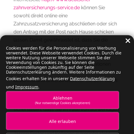
zahnversicherungs-service.de
können Sie
sowohl direkt online eine
Zahnzusatzversicherung abschließen oder sich
den Antrag mit der Post nach Hause schicken
lassen. Damit gewährleistet ist, dass Sie die
Cookies werden für die Personalisierung von Werbung
Zahnzusatzversicherung abschließen, die
verwendet. Diese Webseite verwendet Cookies. Durch die
optimal zu Ihnen passt, sprechen Sie unser
weitere Nutzung unserer Webseite stimmen Sie der
Verwendung von Cookies zu. Sie können die
Praxisteam gerne zu weiteren Informationen
Cookieeinstellungen zukünftig auf der Seite
Datenschutzerklärung ändern. Weitere Informationen zu
hierzu an. Der Service ist selbstverständlich
Cookies erhalten Sie in unserer
Datenschutzerklärung
kostenfrei und unverbindlich, für Sie aber bares
und
Impressum
.
Geld wert.
Ablehnen
Durch eine Zahnzusatzversicherung können Sie
(Nur notwendige Cookies akzeptieren)
sicherstellen, dass Sie im Falle von aufwendigen
zahnärztlichen Behandlungen finanziell
Alle erlauben
abgesichert sind. Das Team der Zahnarztpraxis
Jasmin Festor und Kollegen in Iserlohn steht